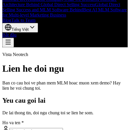
Architecture Behind Global Direct Selling Success
Global Direct
Selling Success and MLM Software Behind
Best AI MLM Software
for Multi-level Marketing Business
Blog
Talk to Team
Tiếng Việt
Bắt đầu
Vista Neotech
Lien he doi ngu
Ban co cau hoi ve phan mem MLM hoac muon xem demo? Hay
lien he voi chung toi.
Yeu cau goi lai
De lai thong tin, doi ngu chung toi se lien he som.
Ho va ten
*