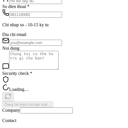
So dien thoai
*
Chi nhap so - 10-15 ky tu
Dia chi email
Noi dung
Security check
*
Loading…
Dang tai kiem tra bao mat...
Company
Contact