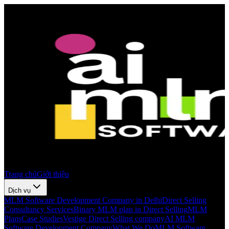
Trang chủ
Giới thiệu
Dịch vụ
MLM Software Development Company in Delhi
Direct Selling
Consultancy Services
Binary MLM plan in Direct Selling
MLM
Plans
Case Studies
Vestige Direct Selling company
AI MLM
Software Development Company
What We Do
MLM Software