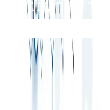
escalable con nuestras soluciones de Software MLM
Binario impulsadas por IA.
Obtén Tu Software MLM Binario Personalizado
Hoy →
Software MLM. Consultoría. Crecimiento.
Producto
Acerca de
Blog
Empresa