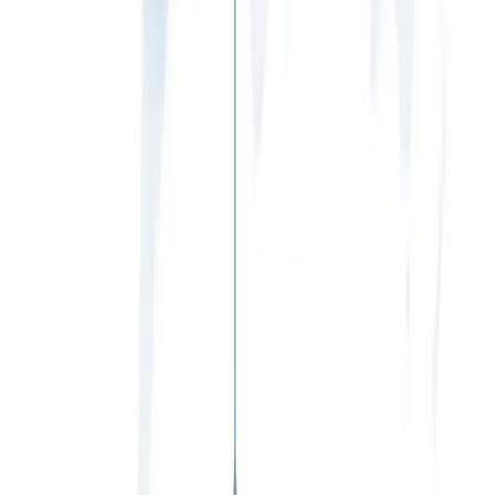
Contacto
Política de privacidad
Términos de servicio
Contacto
AI MLM Software
Desarrollado por
Vista Neotech Pvt Ltd
517, 5th Floor, Jaina Tower 1
District Center, Janakpuri
New Delhi, 110058
info@vistaneotech.com
Hablemos
+91 98111 90082
© 2026 AI MLM Software. Todos los derechos reservados.