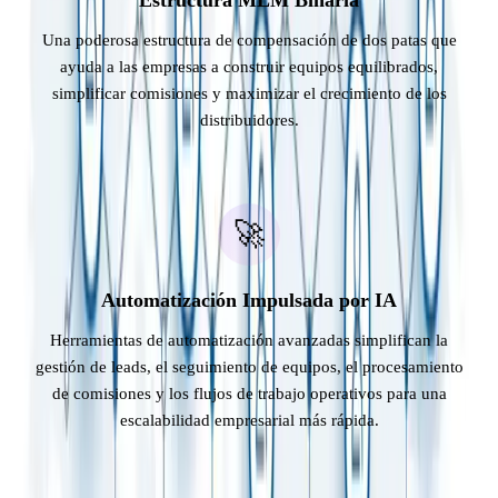
Una poderosa estructura de compensación de dos patas que
ayuda a las empresas a construir equipos equilibrados,
simplificar comisiones y maximizar el crecimiento de los
distribuidores.
🚀
Automatización Impulsada por IA
Herramientas de automatización avanzadas simplifican la
gestión de leads, el seguimiento de equipos, el procesamiento
de comisiones y los flujos de trabajo operativos para una
escalabilidad empresarial más rápida.