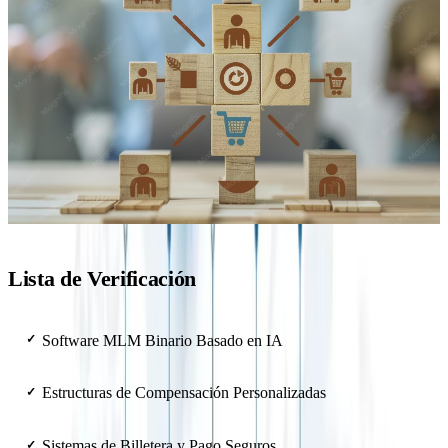
Lista de Verificación
Software MLM Binario Basado en IA
✓
Estructuras de Compensación Personalizadas
✓
Sistemas de Billetera y Pago Seguros
✓